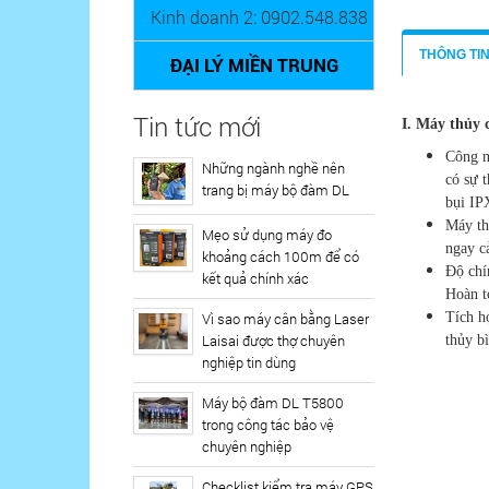
Kinh doanh 2: 0902.548.838
THÔNG TI
ĐẠI LÝ MIỀN TRUNG
Tin tức mới
I. Máy thủy 
Công n
Những ngành nghề nên
có sự 
trang bị máy bộ đàm DL
bụi IP
Máy th
Mẹo sử dụng máy đo
ngay cả
khoảng cách 100m để có
Độ chí
kết quả chính xác
Hoàn t
Vì sao máy cân bằng Laser
Tích h
Laisai được thợ chuyên
thủy b
nghiệp tin dùng
Máy bộ đàm DL T5800
trong công tác bảo vệ
chuyên nghiệp
Checklist kiểm tra máy GPS