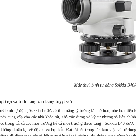
Máy thuỷ bình tự động Sokkia B40
ượt trội và tính năng cân bằng tuyệt vời
uỷ bình tự động Sokkia B40A có tính năng lý tưởng là nhỏ hơn, nhẹ hơn tiện lợi
 này cung cấp cho các nhà khảo sát, nhà xây dựng và kỹ sư những số liệu chính
ệc trong tất cả các môi trường kể cả môi trường thiếu sáng . Sokkia B40 được 
 không thuận lợi về độ ẩm và bụi bẩn. Đạt tối ưu trong lúc làm việc và sử dụn