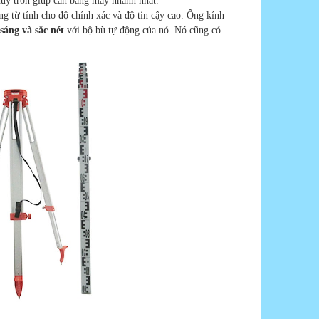
hủy tròn giúp cân bằng máy nhanh nhất.
 từ tính cho độ chính xác và độ tin cậy cao. Ống kính
 sáng và sắc nét
với bộ bù tự động của nó. Nó cũng có