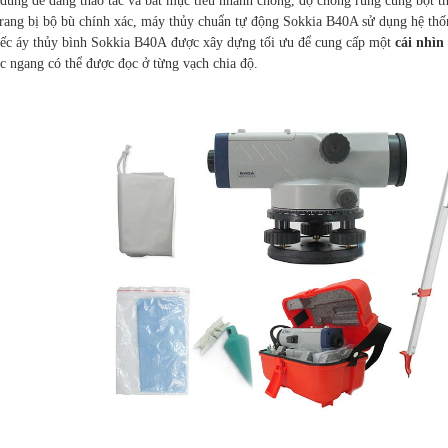
dùng dễ dàng thao tác và bắt mục tiêu nhanh chóng, độ chống rung cùng bọt t
rang bị bộ bù chính xác, máy thủy chuẩn tự động Sokkia B40A sử dụng hệ thống
iếc áy thủy bình Sokkia B40A được xây dựng tối ưu để cung cấp một
cái nhìn
c ngang có thể được đọc ở từng vạch chia độ.