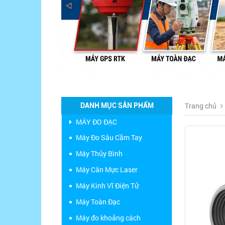
Trang chủ
DANH MỤC SẢN PHẨM
MÁY ĐO ĐẠC
Máy Đo Sâu Cầm Tay
Máy Thủy Bình
Máy Cân Mực Laser
Máy Kinh Vĩ Điện Tử
Máy Toàn Đạc
Máy đo khoảng cách