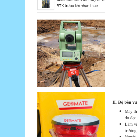
RTK trước khi nhận thuê
​II. Độ bền v
Máy th
đo đạc
Làm vi
trường