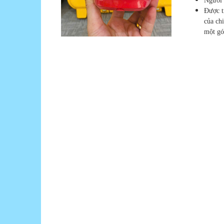
Người 
Được t
của ch
một gó