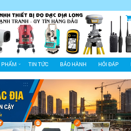
 PHẨM
TIN TỨC
BẢO HÀNH
HỎI ĐÁP