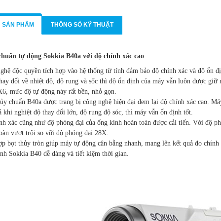
N SẢN PHẨM
THÔNG SỐ KỸ THUẬT
chuẩn tự động Sokkia B40a với độ chính xác cao
ghệ độc quyền tích hợp vào hệ thống từ tính đảm bảo độ chính xác và độ ổn đ
thay đổi về nhiệt độ, độ rung và sốc thì độ ổn định của máy vẫn luôn được g
X6, mức độ tự động này rất bền, nhỏ gọn.
ủy chuẩn B40a được trang bị công nghệ hiện đại đem lại độ chính xác cao. Má
 khi nghiệt độ thay đổi lớn, độ rung độ sóc, thì máy vẫn ổn định tốt.
nh xác cũng như độ phóng đại của ống kinh hoàn toàn được cải tiến. Với độ ph
oàn vượt trội so vỡi độ phóng đại 28X.
ợp bọt thủy tròn giúp máy tự động cân bằng nhanh, mang lên kết quả đo chính
ình Sokkia B40 dễ dàng và tiết kiệm thời gian.