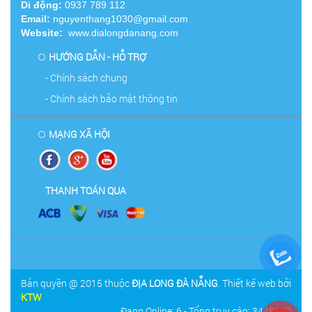
Di động:
0937 789 112
Email:
nguyenthang1030@gmail.com
Website:
www.dialongdanang.com
HƯỚNG DẪN - HỖ TRỢ
- Chính sách chung
- Chính sách bảo mật thông tin
MẠNG XÃ HỘI
THANH TOÁN QUA
Bản quyền @ 2015 thuộc
ĐỊA LONG ĐÀ NẴNG
. Thiết kế web bởi
KTW
Đang Online: 6 - Tổng truy cập: 3448950