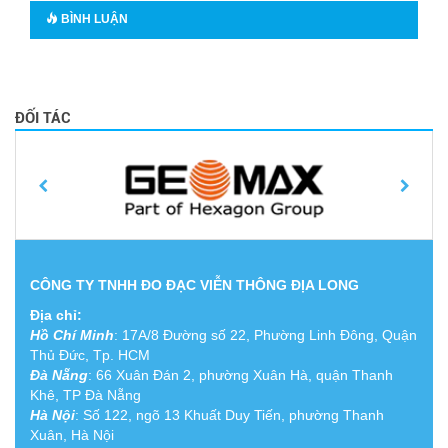
BÌNH LUẬN
ĐỐI TÁC
CÔNG TY TNHH ĐO ĐẠC VIỄN THÔNG ĐỊA LONG
Địa chỉ:
Hồ Chí Minh
:
17A/8 Đường số 22, Phường Linh Đông, Quận
Thủ Đức, Tp. HCM
Đà Nẵng
: 66 Xuân Đán 2, phường Xuân Hà, quận Thanh
Khê, TP Đà Nẵng
Hà Nội
: Số 122, ngõ 13 Khuất Duy Tiến, phường Thanh
Xuân, Hà Nội