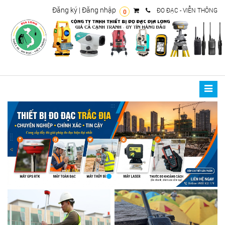
Đăng ký
|
Đăng nhập
ĐO ĐẠC - VIỄN THÔNG
0
Toggle
naviga