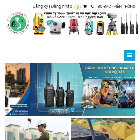
Đăng ký
|
Đăng nhập
ĐO ĐẠC - VIỄN THÔNG
0
Toggle
naviga