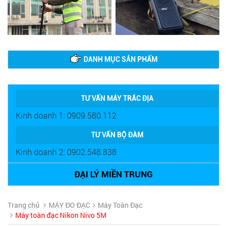
DANH MỤC SẢN PHẨM
TƯ VẤN MÁY TRẮC ĐỊA
Kinh doanh 1: 0909.580.112
TƯ VẤN BỘ ĐÀM
Kinh doanh 2: 0902.548.838
ĐẠI LÝ MIỀN TRUNG
Trang chủ
MÁY ĐO ĐẠC
Máy Toàn Đạc
Máy toàn đạc Nikon Nivo 5M