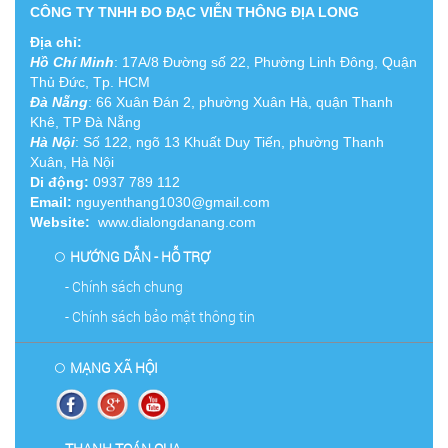
CÔNG TY TNHH ĐO ĐẠC VIỄN THÔNG ĐỊA LONG
Địa chỉ:
Hồ Chí Minh
:
17A/8 Đường số 22, Phường Linh Đông, Quận
Thủ Đức, Tp. HCM
Đà Nẵng
: 66 Xuân Đán 2, phường Xuân Hà, quận Thanh
Khê, TP Đà Nẵng
Hà Nội
: Số 122, ngõ 13 Khuất Duy Tiến, phường Thanh
Xuân, Hà Nội
Di động:
0937 789 112
Email:
nguyenthang1030@gmail.com
Website:
www.dialongdanang.com
HƯỚNG DẪN - HỖ TRỢ
- Chính sách chung
- Chính sách bảo mật thông tin
MẠNG XÃ HỘI