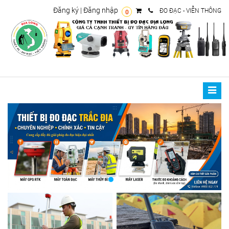
Đăng ký
|
Đăng nhập
ĐO ĐẠC - VIỄN THÔNG
0
Toggle
naviga