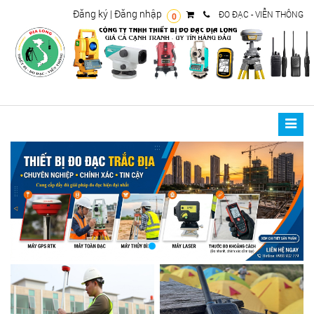
Đăng ký
|
Đăng nhập
ĐO ĐẠC - VIỄN THÔNG
0
Toggle
naviga