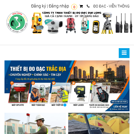
Đăng ký
|
Đăng nhập
ĐO ĐẠC - VIỄN THÔNG
0
Toggle
naviga