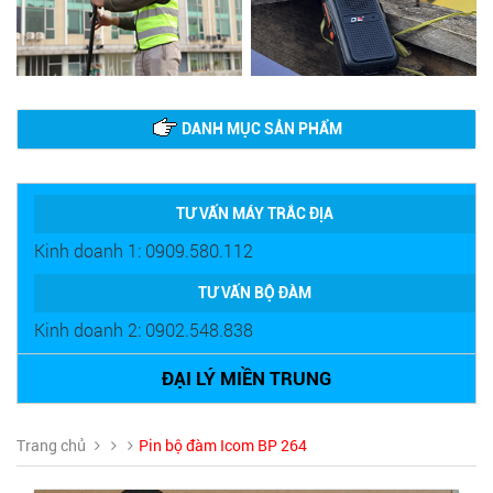
DANH MỤC SẢN PHẨM
TƯ VẤN MÁY TRẮC ĐỊA
Kinh doanh 1: 0909.580.112
TƯ VẤN BỘ ĐÀM
Kinh doanh 2: 0902.548.838
ĐẠI LÝ MIỀN TRUNG
Trang chủ
Pin bộ đàm Icom BP 264