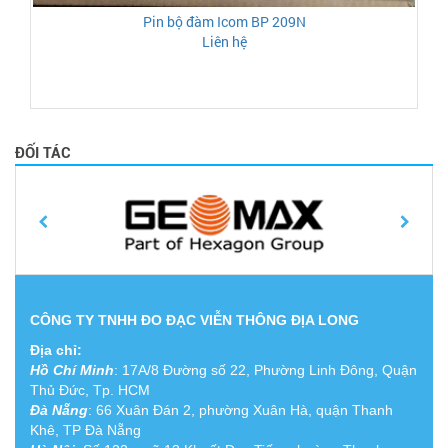
Pin bộ đàm Icom BP 209N
Liên hệ
ĐỐI TÁC
CÔNG TY TNHH ĐO ĐẠC VIỄN THÔNG ĐỊA LONG
Địa chỉ:
Hồ Chí Minh
:
17A/8 Đường số 22, Phường Linh Đông, Quận
Thủ Đức, Tp. HCM
Đà Nẵng
: 66 Xuân Đán 2, phường Xuân Hà, quận Thanh
Khê, TP Đà Nẵng