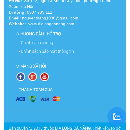
Hà Nội
: Số 122, ngõ 13 Khuất Duy Tiến, phường Thanh
Xuân, Hà Nội
Di động:
0937 789 112
Email:
nguyenthang1030@gmail.com
Website:
www.dialongdanang.com
HƯỚNG DẪN - HỖ TRỢ
- Chính sách chung
- Chính sách bảo mật thông tin
MẠNG XÃ HỘI
THANH TOÁN QUA
Bản quyền @ 2015 thuộc
ĐỊA LONG ĐÀ NẴNG
. Thiết kế web bởi