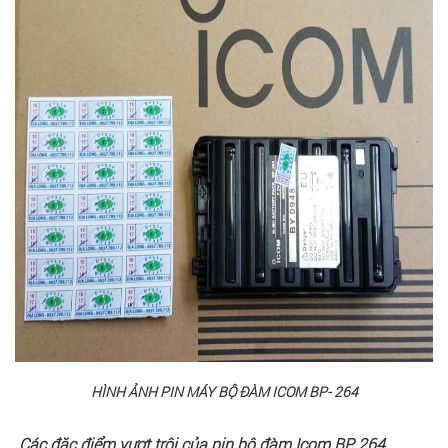
HÌNH ẢNH PIN MÁY BỘ ĐÀM ICOM BP- 264
Các đặc điểm vượt trội của pin bộ đàm Icom BP 264