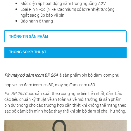
Mức điện áp hoạt động nằm trong ngưỡng 7.2V
Loại Pin Ni-Cd (Nikel Cadmium) có lơ re nhiệt tự động
ngắt sạc giúp bảo vệ pin
Bảo hành 6 tháng
THÔNG TIN SẢN PHẨM
THÔNG SỐ KỸ THUẬT
Pin máy bộ đàm Icom BP 264
là sản phẩm pin bộ đàm icom phù
hợp với bộ đàm icom ic v80, máy bộ đàm icom u80
Pin BP 264
được sản xuất theo công nghệ tiên tiến nhất, đảm bảo
các tiêu chuẩn kỹ thuật về an toàn và về môi trường, là sản phẩm
pin dự phòng cho các trường hợp cần thiết khi không thể mang theo
sạc bộ đàm bên mình hoặc thay thế khi pin bộ đàm bị chai, hư hỏng.