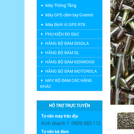
Máy Thông Tầng
Máy GPS cầm tay Gramin
Máy Định Vị GPS RTK
PHỤ KIỆN ĐO ĐẠC
HÃNG BỘ ĐÀM DISOLA
HÃNG BỘ ĐÀM DL
HÃNG BỘ ĐÀM KENWOOD
HÃNG BỘ ĐÀM MOTOROLA
MÁY BỘ ĐÀM CÁC HÃNG
KHÁC
HỖ TRỢ TRỰC TUYẾN
Tư vấn máy trắc địa
Kinh doanh 1: 0909.580.112
Tư vấn bộ đàm