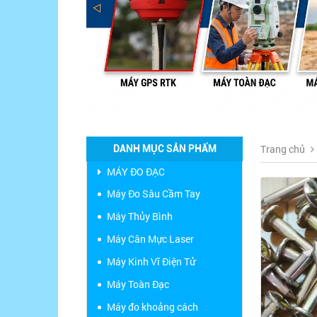
Trang chủ
DANH MỤC SẢN PHẨM
MÁY ĐO ĐẠC
Máy Đo Sâu Cầm Tay
Máy Thủy Bình
Máy Cân Mực Laser
Máy Kinh Vĩ Điện Tử
Máy Toàn Đạc
Máy đo khoảng cách