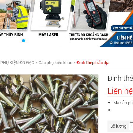
PHỤ KIỆN ĐO ĐẠC
Các phụ kiện khác
Đinh thép trắc địa
Đinh thé
Liên hệ
Mã sản ph
Số lượng: