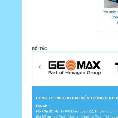
Pin máy 
Com
ĐỐI TÁC
CÔNG TY TNHH ĐO ĐẠC VIỄN THÔNG ĐỊA L
Địa chỉ:
Hồ Chí Minh
:
17A/8 Đường số 22, Phường Linh
Đà Nẵng
: 66 Xuân Đán 2, phường Xuân Hà, qu