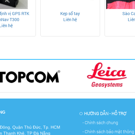
định vị GPS RTK
Kẹp sổ tay
Sào C
Nav T300
Liên hệ
Liê
Liên hệ
ONG
HƯỚNG DẪN - HỖ TRỢ
- Chính sách chung
 Đông, Quận Thủ Đức, Tp. HCM
- Chính sách bảo mật thông 
ận Thanh Khê, TP Đà Nẵng