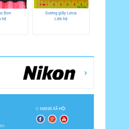
ac Bon
Gương giấy Leica
n hệ
Liên hệ
MẠNG XÃ HỘI
tin