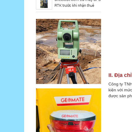
RTK trước khi nhận thuê
II. Địa c
Công ty TNHH
kiện với mức 
được sản ph