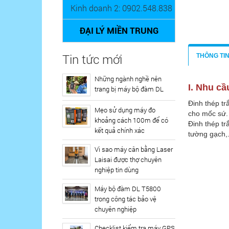
Kinh doanh 2: 0902.548.838
ĐẠI LÝ MIỀN TRUNG
Tin tức mới
THÔNG TI
Những ngành nghề nên
I. Nhu cầ
trang bị máy bộ đàm DL
Đinh thép tr
Mẹo sử dụng máy đo
cho mốc sứ.
khoảng cách 100m để có
Đinh thép tr
kết quả chính xác
tường gạch,.
Vì sao máy cân bằng Laser
Laisai được thợ chuyên
nghiệp tin dùng
Máy bộ đàm DL T5800
trong công tác bảo vệ
chuyên nghiệp
Checklist kiểm tra máy GPS