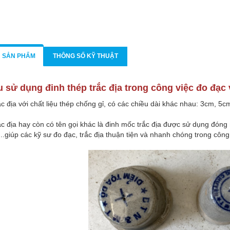
N SẢN PHẨM
THÔNG SỐ KỸ THUẬT
u sử dụng đinh thép trắc địa
trong công việc đo đạc 
ắc địa với
chất liệu thép chống gỉ,
có các chiều dài khác nhau: 3cm, 5c
ắc địa hay còn có tên gọi khác là đinh mốc trắc địa được sử dụng đón
..giúp các kỹ sư đo đạc, trắc địa thuận tiện và nhanh chóng trong công