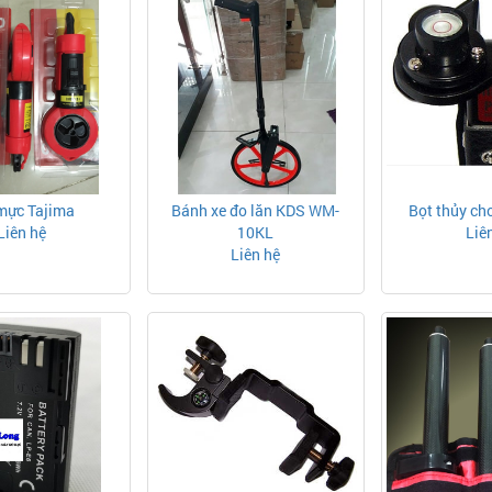
mực Tajima
Bánh xe đo lăn KDS WM-
Bọt thủy ch
Liên hệ
10KL
Liê
Liên hệ