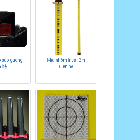
o sào gương
Mia nhôm Invar 2m
n hệ
Liên hệ