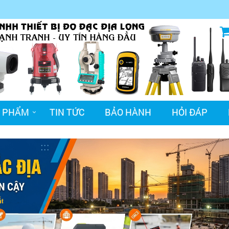
 PHẨM
TIN TỨC
BẢO HÀNH
HỎI ĐÁP